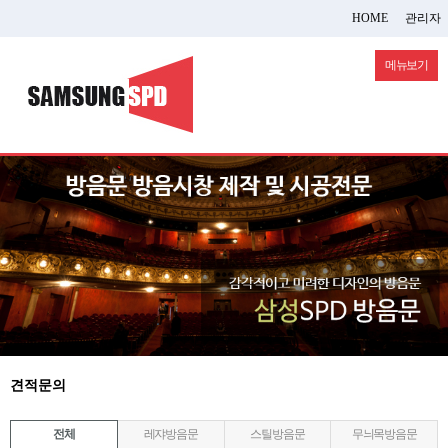
HOME
관리자
메뉴보기
견적문의
전체
레쟈방음문
스틸방음문
무늬목방음문