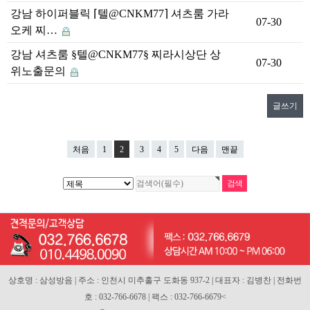
강남 하이퍼블릭 ⌈텔@CNKM77⌉ 셔츠룸 가라
07-30
오케 찌…
강남 셔츠룸 §텔@CNKM77§ 찌라시상단 상
07-30
위노출문의
글쓰기
처음
1
2
3
4
5
다음
맨끝
상호명 : 삼성방음 | 주소 : 인천시 미추홀구 도화동 937-2 | 대표자 : 김병찬 | 전화번
호 : 032-766-6678 | 팩스 : 032-766-6679<