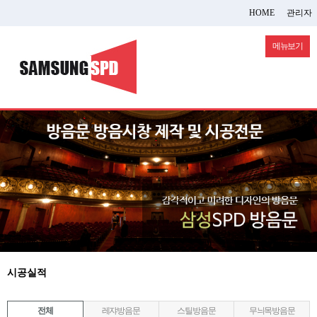
HOME
관리자
메뉴보기
시공실적
전체
레쟈방음문
스틸방음문
무늬목방음문