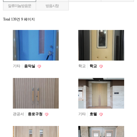
알류미늄방음문
방음시창
Total 139건
9 페이지
기타
음악실
학교
학교
관공서
종로구청
기타
호텔