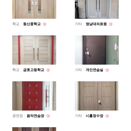
학교
동신중학교
기타
영남대의료원
학교
금호고등학교
기타
개인연습실
공연장
음악연습장
기타
시흠정수장