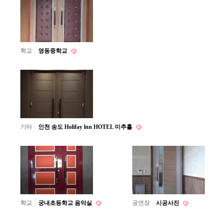
학교
영동중학교
기타
인천 송도 Holifay lnn HOTEL 미추홀
학교
궁내초등학교 음악실
공연장
시공사진