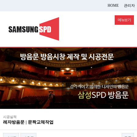
HOME
관리자
메뉴보기
시공실적
레쟈방음문 | 문짝교체작업