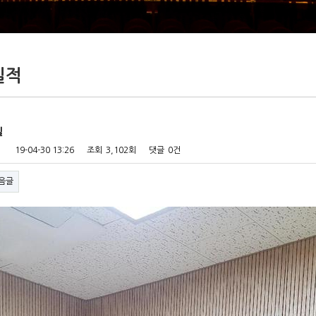
실적
실
19-04-30 13:26
조회
3,102회
댓글
0건
음글