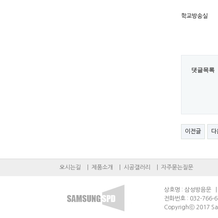
학교방송실
댓글목록
이전글
다
오시는길
|
제품소개
|
시공갤러리
|
자주묻는질문
상호명 : 삼성방음문 | 
전화번호 : 032-766-6
Copyrighⓒ 2017 Sam