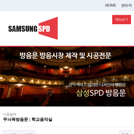
HOME
관리자
메뉴보기
시공실적
무늬목방음문 | 학교음악실